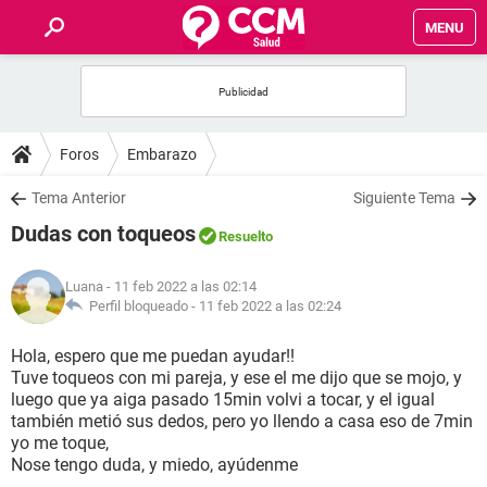
MENU
INICIO
FOROS
Foros
Embarazo
SALUD
Tema Anterior
Siguiente Tema
Dudas con toqueos
Resuelto
FAMILIA
Luana
- 11 feb 2022 a las 02:14
NUTRICIÓN
Perfil bloqueado -
11 feb 2022 a las 02:24
Hola, espero que me puedan ayudar!!
BIENESTAR
Tuve toqueos con mi pareja, y ese el me dijo que se mojo, y
luego que ya aiga pasado 15min volvi a tocar, y el igual
SEXUALIDAD
también metió sus dedos, pero yo llendo a casa eso de 7min
yo me toque,
Nose tengo duda, y miedo, ayúdenme
GLOSARIO