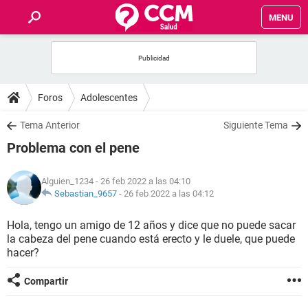
MENU
INICIO
FOROS
Foros
Adolescentes
SALUD
Tema Anterior
Siguiente Tema
Problema con el pene
FAMILIA
Alguien_1234
- 26 feb 2022 a las 04:10
NUTRICIÓN
Sebastian_9657
-
26 feb 2022 a las 04:12
Hola, tengo un amigo de 12 años y dice que no puede sacar
BIENESTAR
la cabeza del pene cuando está erecto y le duele, que puede
hacer?
SEXUALIDAD
Compartir
GLOSARIO