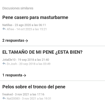
Discusiones similares
Pene casero para masturbarme
Natillas
-
23 ago 2020 a las 06:11
Afree
-
14 oct 2023 a las 15:21
2 respuestas
EL TAMAÑO DE MI PENE ¿ESTA BIEN?
JotaEle10
-
19 sep 2018 a las 21:40
Dr.Josh
-
20 sep 2018 a las 03:49
1 respuesta
Pelos sobre el tronco del pene
freaked
-
3 nov 2021 a las 17:16
Nat20083
-
3 nov 2021 a las 19:31