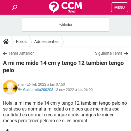
MENU
INICIO
FOROS
Foros
Adolescentes
SALUD
Tema Anterior
Siguiente Tema
A mi me mide 14 cm y tengo 12 tambien tengo
FAMILIA
pelo
NUTRICIÓN
emi
- 26 feb 2022 a las 07:50
Guillermito200208
-
3 nov 2022 a las 06:00
BIENESTAR
Hola, a mi me mide 14 cm y tengo 12 tambien tengo pelo no
se si eso es normal a mi edad o no pus que me mida esa
SEXUALIDAD
cantidad es normal creo auque a mis amigos le miden
menos pero tener pelo no se si es normal
GLOSARIO