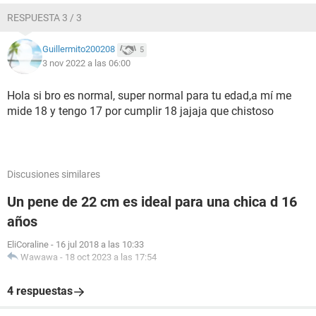
RESPUESTA 3 / 3
Guillermito200208
5
3 nov 2022 a las 06:00
Hola si bro es normal, super normal para tu edad,a mí me
mide 18 y tengo 17 por cumplir 18 jajaja que chistoso
Discusiones similares
Un pene de 22 cm es ideal para una chica d 16
años
EliCoraline
-
16 jul 2018 a las 10:33
Wawawa
-
18 oct 2023 a las 17:54
4 respuestas