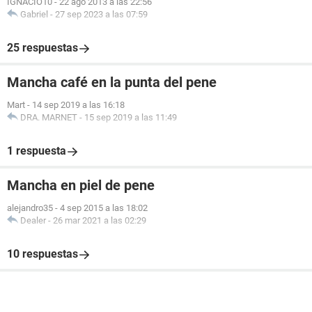
IGNACIO10
-
22 ago 2013 a las 22:56
Gabriel
-
27 sep 2023 a las 07:59
25 respuestas
Mancha café en la punta del pene
Mart
-
14 sep 2019 a las 16:18
DRA. MARNET
-
15 sep 2019 a las 11:49
1 respuesta
Mancha en piel de pene
alejandro35
-
4 sep 2015 a las 18:02
Dealer
-
26 mar 2021 a las 02:29
10 respuestas