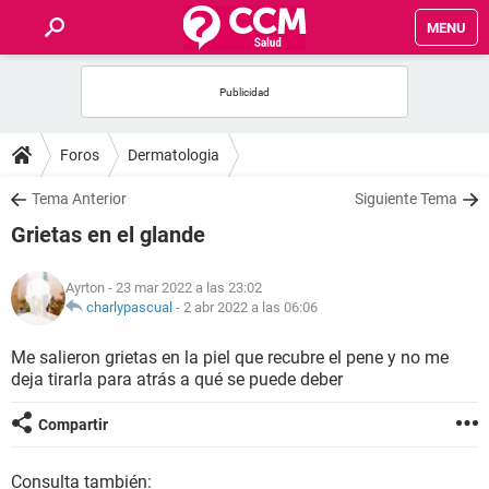
MENU
INICIO
FOROS
Foros
Dermatologia
SALUD
Tema Anterior
Siguiente Tema
Grietas en el glande
FAMILIA
Ayrton
- 23 mar 2022 a las 23:02
NUTRICIÓN
charlypascual
-
2 abr 2022 a las 06:06
Me salieron grietas en la piel que recubre el pene y no me
BIENESTAR
deja tirarla para atrás a qué se puede deber
SEXUALIDAD
Compartir
GLOSARIO
Consulta también: