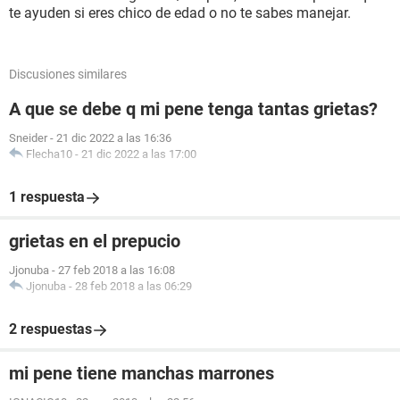
te ayuden si eres chico de edad o no te sabes manejar.
Discusiones similares
A que se debe q mi pene tenga tantas grietas?
Sneider
-
21 dic 2022 a las 16:36
Flecha10
-
21 dic 2022 a las 17:00
1 respuesta
grietas en el prepucio
Jjonuba
-
27 feb 2018 a las 16:08
Jjonuba
-
28 feb 2018 a las 06:29
2 respuestas
mi pene tiene manchas marrones