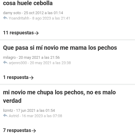
cosa huele cebolla
damy soto
-
25 oct 2012 a las 01:14
Yoandritahh
-
8 ago 2023 a las 21:41
11 respuestas
Que pasa si mí novio me mama los pechos
milagro
-
20 may 2021 a las 21:56
arjenro300
-
20 may 2021 a las 23:38
1 respuesta
mi novio me chupa los pechos, no es malo
verdad
lizmtz
-
17 jun 2021 a las 01:54
Astrid
-
16 mar 2023 a las 07:08
7 respuestas