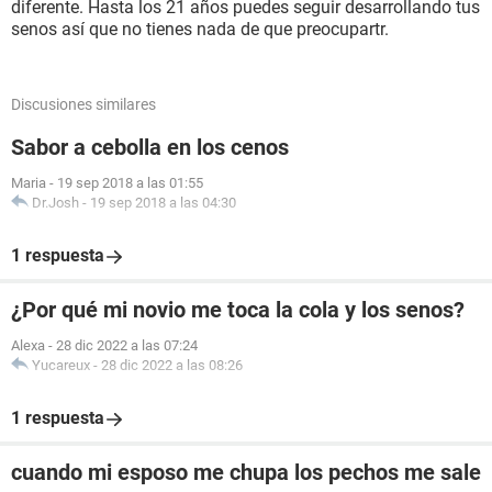
diferente. Hasta los 21 años puedes seguir desarrollando tus
senos así que no tienes nada de que preocupartr.
Discusiones similares
Sabor a cebolla en los cenos
Maria
-
19 sep 2018 a las 01:55
Dr.Josh
-
19 sep 2018 a las 04:30
1 respuesta
¿Por qué mi novio me toca la cola y los senos?
Alexa
-
28 dic 2022 a las 07:24
Yucareux
-
28 dic 2022 a las 08:26
1 respuesta
cuando mi esposo me chupa los pechos me sale