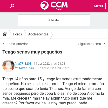
MENU
INICIO
FOROS
Foros
Adolescentes
SALUD
Tema Anterior
Siguiente Tema
Tengo senos muy pequeños
FAMILIA
Ana77_3208
- 14 abr 2022 a las 23:08
NUTRICIÓN
Nerea_5449
-
15 abr 2022 a las 22:05
Tengo 14 años para 15 y tengo los senos extremadamente
BIENESTAR
pequeños. No se si esto es normal. Tengo el mismo tamaño
de pecho que cuando tenía 12 años. Vengo de familia con
SEXUALIDAD
senos pequeños pero de copa B o así, no de copa A como la
mia. Me crecerán más? Hay algún truco para que me
crezcan? Por favor ayuda , estoy muy preocupada.
GLOSARIO