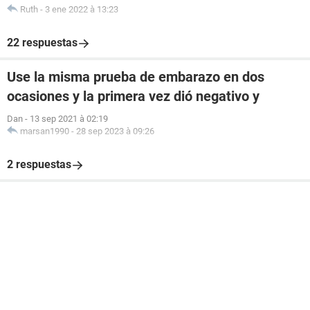
Ruth
-
3 ene 2022 à 13:23
22 respuestas
Use la misma prueba de embarazo en dos
ocasiones y la primera vez dió negativo y
Dan
-
13 sep 2021 à 02:19
marsan1990
-
28 sep 2023 à 09:26
2 respuestas