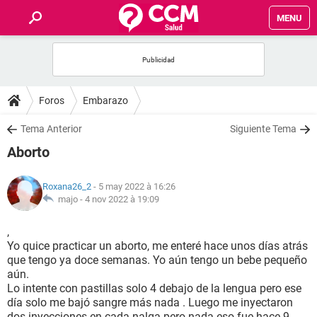
MENU
INICIO
FORUMS
Foros
Embarazo
SALUD
Tema Anterior
Siguiente Tema
Aborto
FAMILIA
Roxana26_2
- 5 may 2022 à 16:26
NUTRICIÓN
majo -
4 nov 2022 à 19:09
,
BIENESTAR
Yo quice practicar un aborto, me enteré hace unos días atrás
que tengo ya doce semanas. Yo aún tengo un bebe pequeño
SEXUALIDAD
aún.
Lo intente con pastillas solo 4 debajo de la lengua pero ese
día solo me bajó sangre más nada . Luego me inyectaron
GLOSARIO
dos inyecciones en cada nalga pero nada eso fue hace 9