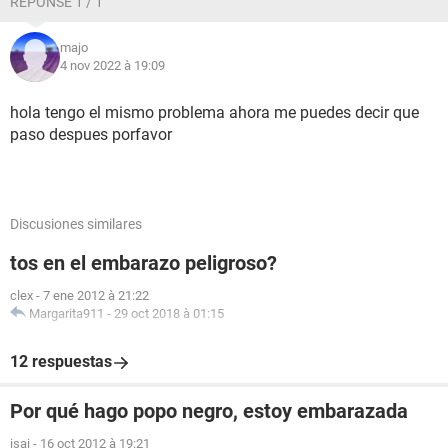
RÉPONSE 1 / 1
majo
4 nov 2022 à 19:09
hola tengo el mismo problema ahora me puedes decir que
paso despues porfavor
Discusiones similares
tos en el embarazo peligroso?
clex
-
7 ene 2012 à 21:22
Margarita911
-
29 oct 2018 à 01:15
12 respuestas
Por qué hago popo negro, estoy embarazada
isai
-
16 oct 2012 à 19:21