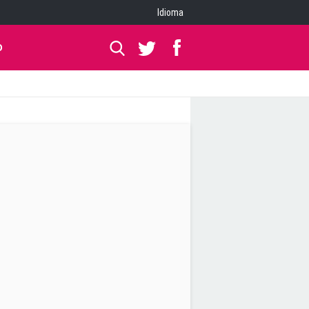
Idioma
O