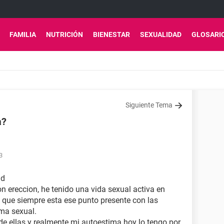
FAMILIA
NUTRICIÓN
BIENESTAR
SEXUALIDAD
GLOSARI
Siguiente Tema
a?
3
ad
n ereccion, he tenido una vida sexual activa en
s que siempre esta ese punto presente con las
ma sexual.
de ellas y realmente mi autoestima hoy lo tengo por