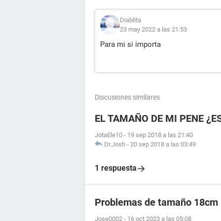
Diablita
23 may 2022 a las 21:53
Para mi si importa
Discusiones similares
EL TAMAÑO DE MI PENE ¿E
JotaEle10
-
19 sep 2018 a las 21:40
Dr.Josh
-
20 sep 2018 a las 03:49
1 respuesta
Problemas de tamaño 18cm
Jose0002
-
16 oct 2023 a las 05:08