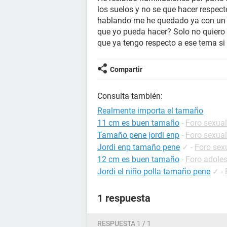
los suelos y no se que hacer respe
hablando me he quedado ya con un 
que yo pueda hacer? Solo no quiero
que ya tengo respecto a ese tema si
Compartir
Consulta también:
Realmente importa el tamaño
11 cm es buen tamaño
-
Foro sexua
Tamaño pene jordi enp
-
Foro sexua
Jordi enp tamaño pene
✓
-
Foro sex
12 cm es buen tamaño
-
Foro adole
Jordi el niño polla tamaño pene
✓
-
1 respuesta
RESPUESTA 1 / 1