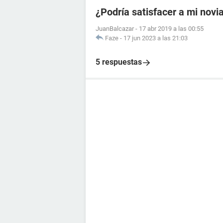
¿Podría satisfacer a mi novi
JuanBalcazar
-
17 abr 2019 a las 00:55
Faze
-
17 jun 2023 a las 21:03
5 respuestas