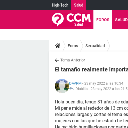
High-Tech
Salud
FOROS
SALUD
Foros
Sexualidad
Tema Anterior
El tamaño realmente import
DAVRM
- 23 may 2022 a las 10:34
Diablita -
23 may 2022 a las 21:5
Hola buen dia, tengo 31 años de ed
Mi pene mide al rededor de 13 cm co
relaciones largas y cortas el tema e
mujeres con las que he estado he te
He recibido humillaciones por parte 