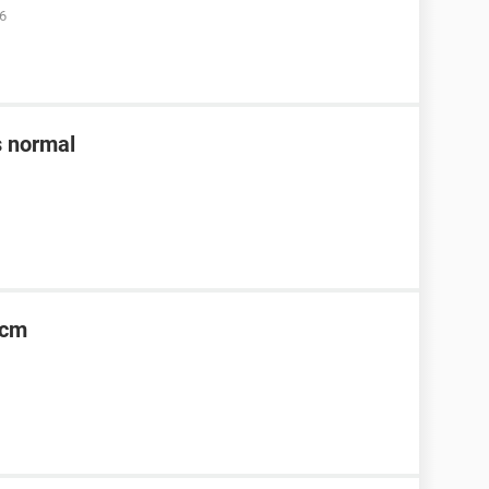
16
s normal
5cm