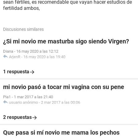
sean fértiles, es recomendable que vayan hacer estudios de
fertilidad ambos,
Discusiones similares
¿Si mi novio me masturba sigo siendo Virgen?
Diana
-
16 may 2020 a las 12:12
ArjenR
-
16 may 2020 a las 19:40
1 respuesta
mi novio pasó a tocar mi vagina con su pene
Pia1
-
1 mar 2017 a las 21:40
usuario anónimo
-
2 mar 2017 a las 00:06
2 respuestas
Que pasa si mí novio me mama los pechos