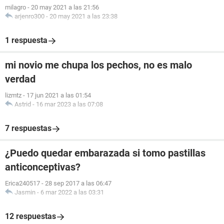
milagro
-
20 may 2021 a las 21:56
arjenro300
-
20 may 2021 a las 23:38
1 respuesta
mi novio me chupa los pechos, no es malo
verdad
lizmtz
-
17 jun 2021 a las 01:54
Astrid
-
16 mar 2023 a las 07:08
7 respuestas
¿Puedo quedar embarazada si tomo pastillas
anticonceptivas?
Erica240517
-
28 sep 2017 a las 06:47
Jasmin
-
6 mar 2022 a las 03:31
12 respuestas