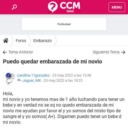
MENU
INICIO
FOROS
Foros
Embarazo
SALUD
Tema Anterior
Siguiente Tema
Puedo quedar embarazada de mi novio
FAMILIA
carolina-11gonzalez
- 23 may 2022 a las 15:48
NUTRICIÓN
Jaguar_MX
-
23 may 2022 a las 18:23
Hola,
BIENESTAR
mi novio y yo tenemos mas de 1 año luchando para tener un
bebe y en verdad no se xq no quedo embarazada de mi
SEXUALIDAD
novio me ayudan por favor el y yo somos del misto tipo de
sangre el y yo somos( A+). Digamen puedo tener un bebe d
mi novio.
GLOSARIO