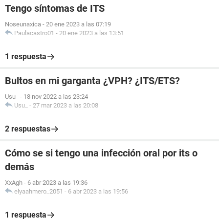
Tengo síntomas de ITS
Noseunaxica
-
20 ene 2023 a las 07:19
Paulacastro01
-
20 ene 2023 a las 13:51
1 respuesta
Bultos en mi garganta ¿VPH? ¿ITS/ETS?
Usu_
-
18 nov 2022 a las 23:24
Usu_
-
27 mar 2023 a las 20:08
2 respuestas
Cómo se si tengo una infección oral por its o
demás
XxAgh
-
6 abr 2023 a las 19:36
elyaahmero_2051
-
6 abr 2023 a las 19:56
1 respuesta