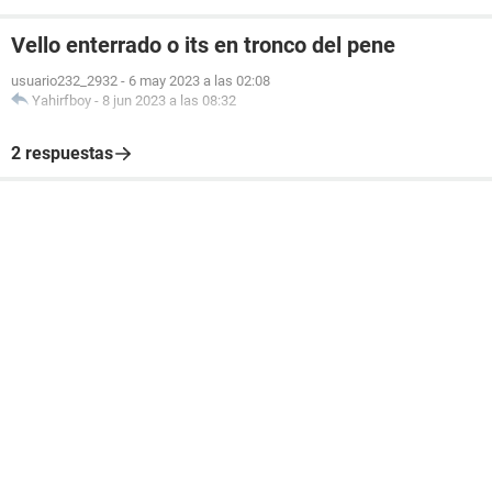
Vello enterrado o its en tronco del pene
usuario232_2932
-
6 may 2023 a las 02:08
Yahirfboy
-
8 jun 2023 a las 08:32
2 respuestas