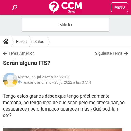
MENU
INICIO
FOROS
Foros
Salud
SALUD
Tema Anterior
Siguiente Tema
Serán alguna ITS?
FAMILIA
Alberto
- 22 jul 2022 a las 22:19
NUTRICIÓN
usuario anónimo -
23 jul 2022 a las 07:14
Tengo estos granos desde que tengo prácticamente
BIENESTAR
memoria, no tengo idea de que sean pero me preocupan,no
desaparecen pero tampoco aparecen más ¿Qué podrían
SEXUALIDAD
ser?
GLOSARIO