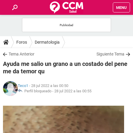
MENU
INICIO
FOROS
Foros
Dermatologia
SALUD
Tema Anterior
Siguiente Tema
Ayuda me salio un grano a un costado del pene
FAMILIA
me da temor qu
NUTRICIÓN
Teco1
- 28 jul 2022 a las 00:50
Perfil bloqueado -
28 jul 2022 a las 00:55
BIENESTAR
SEXUALIDAD
GLOSARIO