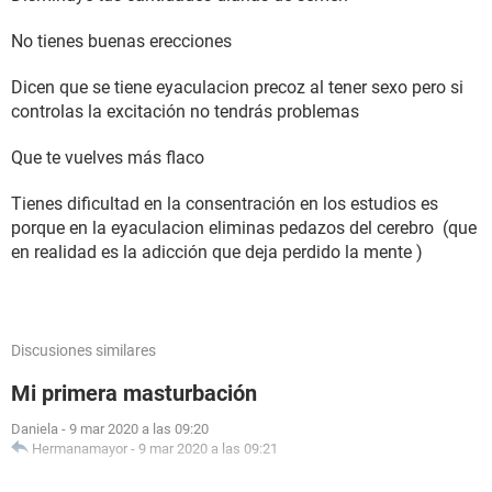
No tienes buenas erecciones
Dicen que se tiene eyaculacion precoz al tener sexo pero si
controlas la excitación no tendrás problemas
Que te vuelves más flaco
Tienes dificultad en la consentración en los estudios es
porque en la eyaculacion eliminas pedazos del cerebro (que
en realidad es la adicción que deja perdido la mente )
Discusiones similares
Mi primera masturbación
Daniela
-
9 mar 2020 a las 09:20
Hermanamayor
-
9 mar 2020 a las 09:21