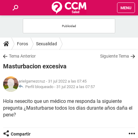
MENU
INICIO
FOROS
Foros
Sexualidad
SALUD
Tema Anterior
Siguiente Tema
Masturbacion excesiva
FAMILIA
arielgamezcruz
- 31 jul 2022 a las 07:45
NUTRICIÓN
Perfil bloqueado -
31 jul 2022 a las 07:57
Hola nesecito que un médico me responda la siguiente
BIENESTAR
pregunta ¿Masturbarse todos los días durante años daña el
pene?
SEXUALIDAD
GLOSARIO
Compartir