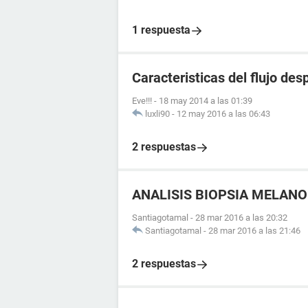
1 respuesta
Caracteristicas del flujo de
Eve!!!
-
18 may 2014 a las 01:39
luxli90
-
12 may 2016 a las 06:43
2 respuestas
ANALISIS BIOPSIA MELAN
Santiagotamal
-
28 mar 2016 a las 20:32
Santiagotamal
-
28 mar 2016 a las 21:46
2 respuestas