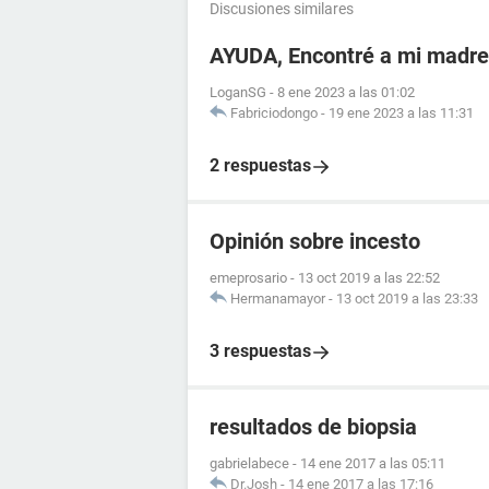
Discusiones similares
AYUDA, Encontré a mi madr
LoganSG
-
8 ene 2023 a las 01:02
Fabriciodongo
-
19 ene 2023 a las 11:31
2 respuestas
Opinión sobre incesto
emeprosario
-
13 oct 2019 a las 22:52
Hermanamayor
-
13 oct 2019 a las 23:33
3 respuestas
resultados de biopsia
gabrielabece
-
14 ene 2017 a las 05:11
Dr.Josh
-
14 ene 2017 a las 17:16