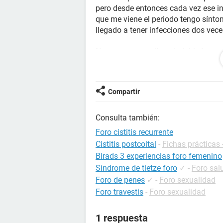
pero desde entonces cada vez ese in
que me viene el periodo tengo sínt
llegado a tener infecciones dos ve
No creo que resulte saludable tomar 
Me recomendaron tomar sobres de U
caro para prevenir infecciones de e
Compartir
efecto, pero en cuanto pasaron los d
volvieron.
Consulta también:
Me recomendaron continuar tomando
Foro cistitis recurrente
bastante frustrante pagar tanto dine
Cistitis postcoital
-
Fichas prácticas -
Birads 3 experiencias foro femenino
Pero ya ni tomando los sobres soy c
Síndrome de tietze foro
✓
-
Foro sal
en vísperas de mi menstruación. Q
y son bastante dolorosos, muy moles
Foro de penes
✓
-
Foro sexualidad
completamente normal.
Foro travestis
-
Foro sexualidad
Me gustaría saber si me debo retirar
1 respuesta
desesperante vivir así y cada vez q