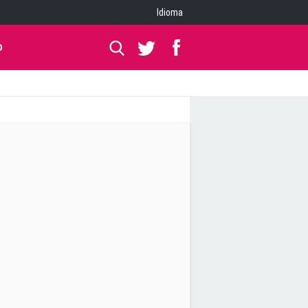
Idioma
O