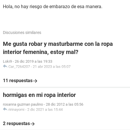
Hola, no hay riesgo de embarazo de esa manera.
Discusiones similares
Me gusta robar y masturbarme con la ropa
interior femenina, estoy mal?
Loki9
-
26 dic 2019 a las 19:33
Car_7264207
-
21 abr 2023 a las 05:07
11 respuestas
hormigas en mi ropa interior
rosanna guzman paulino
-
28 dic 2012 a las 05:56
ririnayomi
-
2 dic 2021 a las 15:44
2 respuestas