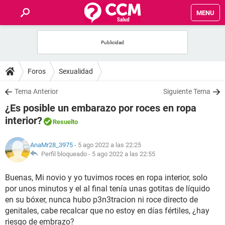
MENU
INICIO
FOROS
Foros
Sexualidad
SALUD
Tema Anterior
Siguiente Tema
¿Es posible un embarazo por roces en ropa
FAMILIA
interior?
Resuelto
NUTRICIÓN
AnaMr28_3975
- 5 ago 2022 a las 22:25
Perfil bloqueado -
5 ago 2022 a las 22:55
BIENESTAR
Buenas, Mi novio y yo tuvimos roces en ropa interior, solo
por unos minutos y el al final tenía unas gotitas de líquido
SEXUALIDAD
en su bóxer, nunca hubo p3n3tracion ni roce directo de
genitales, cabe recalcar que no estoy en días fértiles, ¿hay
GLOSARIO
riesgo de embrazo?