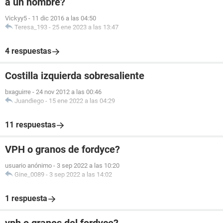
a un hombre?
Vickyy5
-
11 dic 2016 a las 04:50
Teresa_193
-
25 ene 2023 a las 13:47
4 respuestas
Costilla izquierda sobresaliente
bxaguirre
-
24 nov 2012 a las 00:46
Juandiego
-
15 ene 2022 a las 04:29
11 respuestas
VPH o granos de fordyce?
usuario anónimo
-
3 sep 2022 a las 10:20
Gine_0089
-
3 sep 2022 a las 14:02
1 respuesta
vph o granos del fordyce?