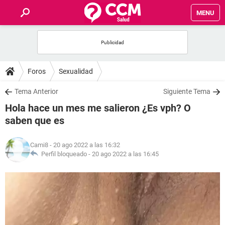
MENU
INICIO
FOROS
Foros
Sexualidad
SALUD
Tema Anterior
Siguiente Tema
Hola hace un mes me salieron ¿Es vph? O
FAMILIA
saben que es
NUTRICIÓN
Cami8
- 20 ago 2022 a las 16:32
Perfil bloqueado -
20 ago 2022 a las 16:45
BIENESTAR
SEXUALIDAD
GLOSARIO