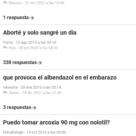
Baesss
-
31 oct 2022 a las 19:49
1 respuesta
Aborté y solo sangré un día
Pamz
-
12 ago 2013 a las 04:10
Noa
-
30 jun 2023 a las 08:32
338 respuestas
que provoca el albendazol en el embarazo
nikeisha
-
29 ene 2015 a las 00:14
Alexei
-
18 dic 2021 a las 21:40
3 respuestas
Puedo tomar arcoxia 90 mg con nolotil?
ErikaBalogh
-
14 oct 2016 a las 00:00