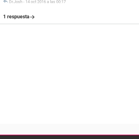
Dr.Josh
-
14 oct 2016 a las 00:17
1 respuesta