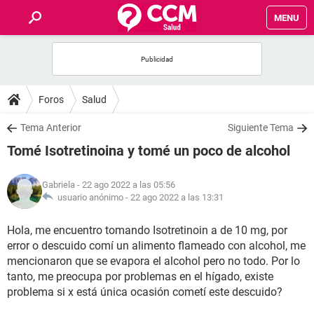
MENU
INICIO
FOROS
Foros
Salud
SALUD
Tema Anterior
Siguiente Tema
Tomé Isotretinoina y tomé un poco de alcohol
FAMILIA
Gabriela
- 22 ago 2022 a las 05:56
NUTRICIÓN
usuario anónimo -
22 ago 2022 a las 13:31
Hola, me encuentro tomando Isotretinoin a de 10 mg, por
BIENESTAR
error o descuido comí un alimento flameado con alcohol, me
mencionaron que se evapora el alcohol pero no todo. Por lo
SEXUALIDAD
tanto, me preocupa por problemas en el hígado, existe
problema si x está única ocasión cometí este descuido?
GLOSARIO