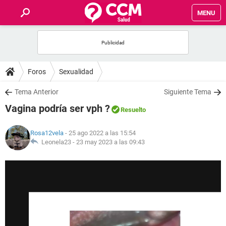
MENU
INICIO
FOROS
Foros
Sexualidad
SALUD
Tema Anterior
Siguiente Tema
Vagina podría ser vph ?
Resuelto
FAMILIA
Rosa12vela
- 25 ago 2022 a las 15:54
NUTRICIÓN
Leonela23 -
23 may 2023 a las 09:43
BIENESTAR
SEXUALIDAD
GLOSARIO