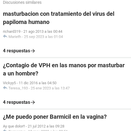
Discusiones similares
masturbacion con tratamiento del virus del
papiloma humano
richard319
-
21 ago 2013 a las 00:44
Marieth
-
25 sep 2023 a las 01:04
4 respuestas
¿Contagio de VPH en las manos por masturbar
a un hombre?
Vickyy5
-
11 dic 2016 a las 04:50
Teresa_193
-
25 ene 2023 a las 13:47
4 respuestas
¿Me puedo poner Barmicil en la vagina?
Ay que dolor!!
-
21 jul 2012 a las 09:28