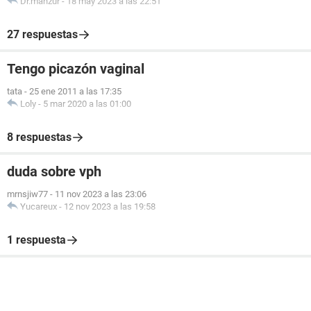
Dr.manzur
-
18 may 2023 a las 22:51
27 respuestas
Tengo picazón vaginal
tata
-
25 ene 2011 a las 17:35
Loly
-
5 mar 2020 a las 01:00
8 respuestas
duda sobre vph
mrnsjiw77
-
11 nov 2023 a las 23:06
Yucareux
-
12 nov 2023 a las 19:58
1 respuesta