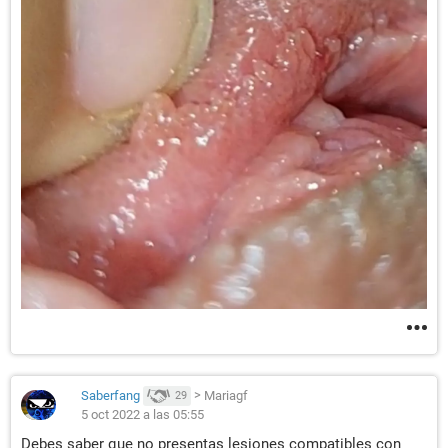
Saberfang
>
Mariagf
29
5 oct 2022 a las 05:55
Debes saber que no presentas lesiones compatibles con