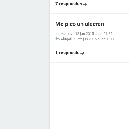
7 respuestas
Me pico un alacran
terezamay
-
12 jun 2015 a las 21:25
Abigail P.
-
22 jun 2015 a las 15:35
1 respuesta