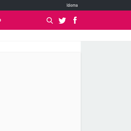
Idioma
O