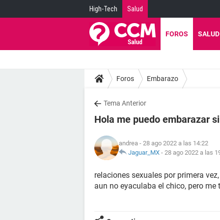
High-Tech
Salud
FOROS
SALUD
Foros
Embarazo
Tema Anterior
Hola me puedo embarazar si
andrea
- 28 ago 2022 a las 14:22
Jaguar_MX
-
28 ago 2022 a las 1
relaciones sexuales por primera vez, 
aun no eyaculaba el chico, pero me t