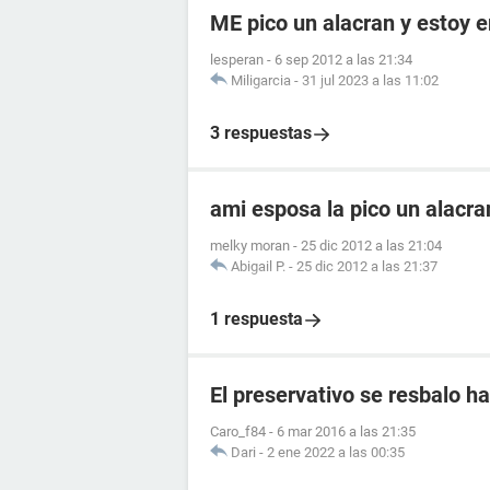
ME pico un alacran y estoy
lesperan
-
6 sep 2012 a las 21:34
Miligarcia
-
31 jul 2023 a las 11:02
3 respuestas
ami esposa la pico un alacr
melky moran
-
25 dic 2012 a las 21:04
Abigail P.
-
25 dic 2012 a las 21:37
1 respuesta
El preservativo se resbalo ha
Caro_f84
-
6 mar 2016 a las 21:35
Dari
-
2 ene 2022 a las 00:35