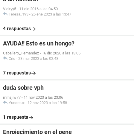
Vickyy5
-
11 dic 2016 a las 04:50
Teresa_193
-
25 ene 2023 a las 13:47
4 respuestas
AYUDA!! Esto es un hongo?
Caballero_Hernandez
-
16 dic 2020 a las 13:05
Cris
-
23 mar 2023 a las 02:48
7 respuestas
duda sobre vph
mrnsjiw77
-
11 nov 2023 a las 23:06
Yucareux
-
12 nov 2023 a las 19:58
1 respuesta
Enrojecimiento en el pene