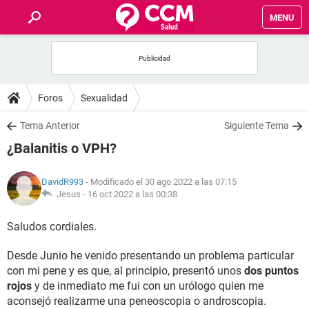
MENU
INICIO
FOROS
Foros
Sexualidad
SALUD
Tema Anterior
Siguiente Tema
¿Balanitis o VPH?
FAMILIA
DavidR993
- Modificado el 30 ago 2022 a las 07:15
NUTRICIÓN
Jesus -
16 oct 2022 a las 00:38
Saludos cordiales.
BIENESTAR
Desde Junio he venido presentando un problema particular
SEXUALIDAD
con mi pene y es que, al principio, presentó unos
dos puntos
rojos
y de inmediato me fui con un urólogo quien me
GLOSARIO
aconsejó realizarme una peneoscopia o androscopia.