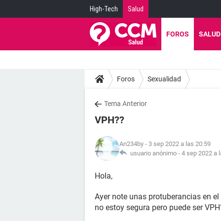
High-Tech
Salud
FOROS
SALUD
Foros
Sexualidad
Tema Anterior
VPH??
An234by
- 3 sep 2022 a las 20:59
usuario anónimo -
4 sep 2022 a 
Hola,
Ayer note unas protuberancias en el c
no estoy segura pero puede ser VPH