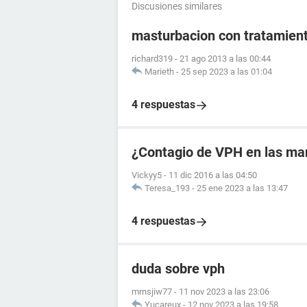
Discusiones similares
masturbacion con tratamient
richard319
-
21 ago 2013 a las 00:44
Marieth
-
25 sep 2023 a las 01:04
4 respuestas
¿Contagio de VPH en las ma
Vickyy5
-
11 dic 2016 a las 04:50
Teresa_193
-
25 ene 2023 a las 13:47
4 respuestas
duda sobre vph
mrnsjiw77
-
11 nov 2023 a las 23:06
Yucareux
-
12 nov 2023 a las 19:58