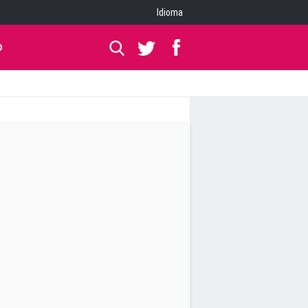
Idioma
O