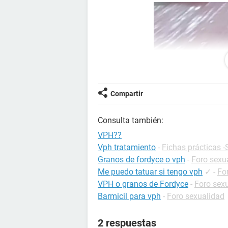
Compartir
Consulta también:
VPH??
Vph tratamiento
-
Fichas prácticas 
Granos de fordyce o vph
-
Foro sexu
Me puedo tatuar si tengo vph
✓
-
Fo
VPH o granos de Fordyce
-
Foro sex
Barmicil para vph
-
Foro sexualidad
2 respuestas