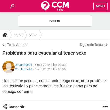
MENU
INICIO
FOROS
Foros
Salud
SALUD
Tema Anterior
Siguiente Tema
Problemas para eyacular al tener sexo
FAMILIA
Usuario0001
- 6 sep 2022 a las 03:33
NUTRICIÓN
Flecha10
-
6 sep 2022 a las 03:56
Hola, lo que pasa es, que cuando tengo sexo, noto presión el
BIENESTAR
los testiculos y pene como si me fuese a correr pero no
consigo correrme
SEXUALIDAD
GLOSARIO
Compartir