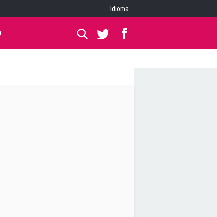
Idioma
O