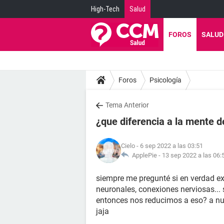
High-Tech
Salud
FOROS
SALUD
Foros
Psicología
Tema Anterior
¿que diferencia a la mente d
Cielo
- 6 sep 2022 a las 03:51
ApplePie -
13 sep 2022 a las 06:
siempre me pregunté si en verdad exi
neuronales, conexiones nerviosas... 
entonces nos reducimos a eso? a nue
jaja