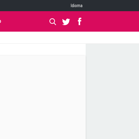
Idioma
O