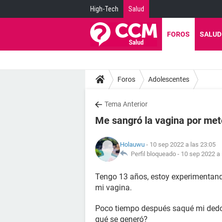
High-Tech
Salud
FOROS
SALUD
Foros
Adolescentes
Tema Anterior
Me sangró la vagina por me
Holauwu
- 10 sep 2022 a las 23:05
Perfil bloqueado -
10 sep 2022 a 
Tengo 13 años, estoy experimentand
mi vagina.
Poco tiempo después saqué mi dedo 
qué se generó?