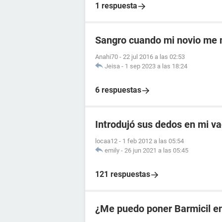
1 respuesta
Sangro cuando mi novio me
Anahi70
-
22 jul 2016 a las 02:53
Jeisa
-
1 sep 2023 a las 18:24
6 respuestas
Introdujó sus dedos en mi va
locaa12
-
1 feb 2012 a las 05:54
emily
-
26 jun 2021 a las 05:45
121 respuestas
¿Me puedo poner Barmicil en