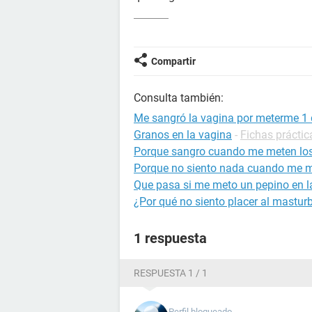
Compartir
Consulta también:
Me sangró la vagina por meterme 1
Granos en la vagina
-
Fichas práctic
Porque sangro cuando me meten lo
Porque no siento nada cuando me m
Que pasa si me meto un pepino en l
¿Por qué no siento placer al mastu
1 respuesta
RESPUESTA 1 / 1
Perfil bloqueado