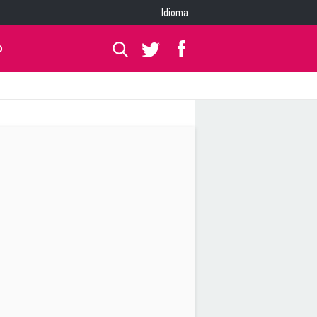
Idioma
O