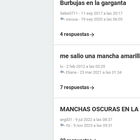
Burbujas en la garganta
Sebs0711
-
11 sep 2017 a las 20:17
sisuua
-
19 sep 2020 a las 06:05
4 respuestas
me salio una mancha amarill
lu
-
2 feb 2012 a las 03:29
Eliana
-
23 mar 2021 a las 01:34
7 respuestas
MANCHAS OSCURAS EN LA 
argd31
-
9 jul 2022 a las 08:37
Itz
-
9 nov 2023 a las 05:31