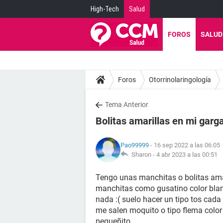
High-Tech
Salud
FOROS
SALUD
Foros
Otorrinolaringología
Tema Anterior
Bolitas amarillas en mi gar
Pao99999
- 16 sep 2022 a las 06:05
Sharon -
4 abr 2023 a las 00:51
Tengo unas manchitas o bolitas amar
manchitas como gusatino color blan
nada :( suelo hacer un tipo tos cad
me salen moquito o tipo flema color 
pequeñito.