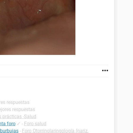
res respuestas
ejores respuestas
s prácticas -Salud
nta foro
✓
-
Foro salud
burbujas
-
Foro Otorrinolaringología (nariz,