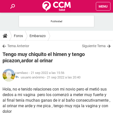
MENU
INICIO
FOROS
Foros
Embarazo
SALUD
Tema Anterior
Siguiente Tema
Tengo muy chiquito el himen y tengo
FAMILIA
picazon,ardor al orinar
NUTRICIÓN
camilasc
- 21 sep 2022 a las 15:56
usuario anónimo -
21 sep 2022 a las 20:40
BIENESTAR
Hola, no e tenido relaciones con mi novio pero el metió sus
dedos a mi vagina pero los comenzó a meter muy fuerte y
SEXUALIDAD
al final tenía muchas ganas de ir al baño consecutivamente ,
al orinar me arde y me pica , tengo muy roja la vagina y con
GLOSARIO
dolor