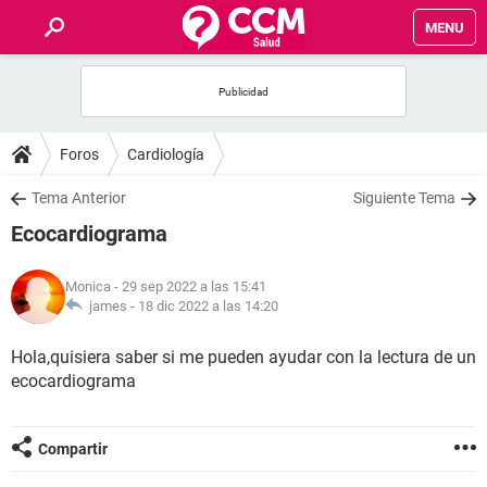
MENU
INICIO
FOROS
Foros
Cardiología
SALUD
Tema Anterior
Siguiente Tema
Ecocardiograma
FAMILIA
Monica
- 29 sep 2022 a las 15:41
NUTRICIÓN
james -
18 dic 2022 a las 14:20
Hola,quisiera saber si me pueden ayudar con la lectura de un
BIENESTAR
ecocardiograma
SEXUALIDAD
Compartir
GLOSARIO