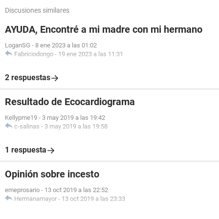
Discusiones similares
AYUDA, Encontré a mi madre con mi hermano
LoganSG
-
8 ene 2023 a las 01:02
Fabriciodongo
-
19 ene 2023 a las 11:31
2 respuestas
Resultado de Ecocardiograma
Kellypme19
-
3 may 2019 a las 19:42
c-salinas
-
3 may 2019 a las 19:58
1 respuesta
Opinión sobre incesto
emeprosario
-
13 oct 2019 a las 22:52
Hermanamayor
-
13 oct 2019 a las 23:33