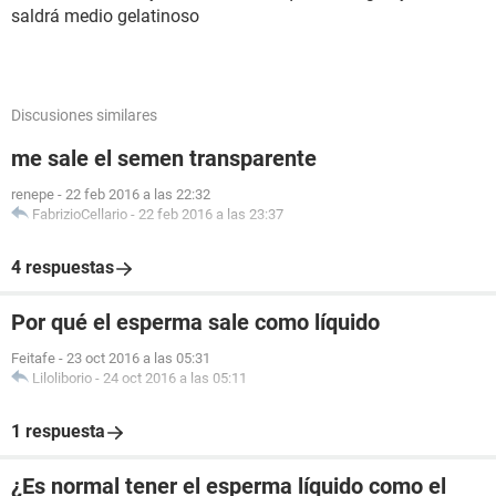
saldrá medio gelatinoso
Discusiones similares
me sale el semen transparente
renepe
-
22 feb 2016 a las 22:32
FabrizioCellario
-
22 feb 2016 a las 23:37
4 respuestas
Por qué el esperma sale como líquido
Feitafe
-
23 oct 2016 a las 05:31
Liloliborio
-
24 oct 2016 a las 05:11
1 respuesta
¿Es normal tener el esperma líquido como el