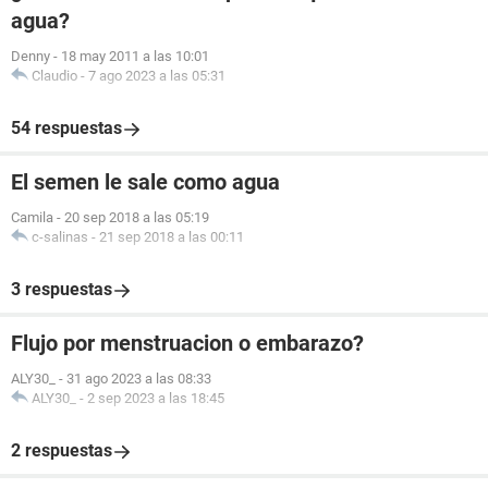
agua?
Denny
-
18 may 2011 a las 10:01
Claudio
-
7 ago 2023 a las 05:31
54 respuestas
El semen le sale como agua
Camila
-
20 sep 2018 a las 05:19
c-salinas
-
21 sep 2018 a las 00:11
3 respuestas
Flujo por menstruacion o embarazo?
ALY30_
-
31 ago 2023 a las 08:33
ALY30_
-
2 sep 2023 a las 18:45
2 respuestas