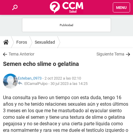
MENU
INICIO
FOROS
Foros
Sexualidad
SALUD
Tema Anterior
Siguiente Tema
Semen echo slime o gelatina
FAMILIA
Esteban_0973
- 2 oct 2022 a las 02:10
NUTRICIÓN
ElCarnalPulpo -
30 jul 2023 a las 14:25
Una consulta ya llevo un tiempo con esta duda, tengo 16
BIENESTAR
años y no he tenido relaciones sexuales aún y estos últimos
3 meses en los que me he masturbado al eyacular siento
SEXUALIDAD
como sale el semen y tiene una textura de slime o gelatina
pegajosa y no se deshace y una cierta parte líquida como
GLOSARIO
era normalmente y rara ves me duele el testículo izquierdo o