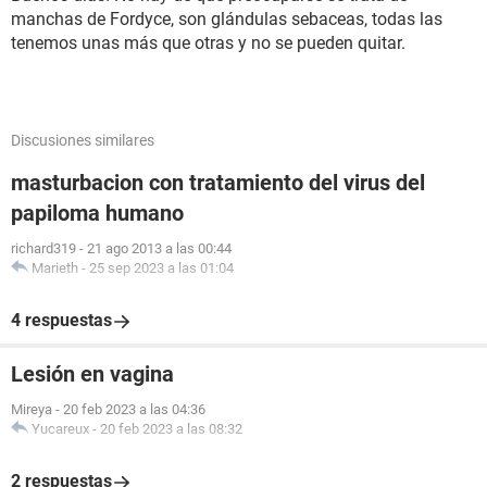
manchas de Fordyce, son glándulas sebaceas, todas las
tenemos unas más que otras y no se pueden quitar.
Discusiones similares
masturbacion con tratamiento del virus del
papiloma humano
richard319
-
21 ago 2013 a las 00:44
Marieth
-
25 sep 2023 a las 01:04
4 respuestas
Lesión en vagina
Mireya
-
20 feb 2023 a las 04:36
Yucareux
-
20 feb 2023 a las 08:32
2 respuestas