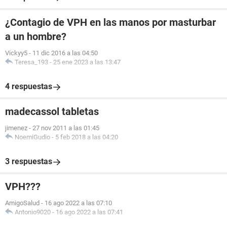
¿Contagio de VPH en las manos por masturbar
a un hombre?
Vickyy5
-
11 dic 2016 a las 04:50
Teresa_193
-
25 ene 2023 a las 13:47
4 respuestas
madecassol tabletas
jimenez
-
27 nov 2011 a las 01:45
NoemiGudio
-
5 feb 2018 a las 04:20
3 respuestas
VPH???
AmigoSalud
-
16 ago 2022 a las 07:10
Antonio9020
-
16 ago 2022 a las 07:41