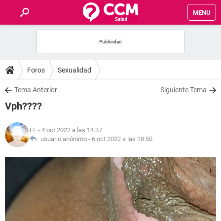
MENU
INICIO
FOROS
Foros
Sexualidad
SALUD
Tema Anterior
Siguiente Tema
Vph????
FAMILIA
LL
- 4 oct 2022 a las 14:37
NUTRICIÓN
usuario anónimo -
6 oct 2022 a las 18:50
BIENESTAR
SEXUALIDAD
GLOSARIO