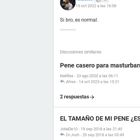
15 oct 2022 a las 16:08
Si bro, es normal.
Discusiones similares
Pene casero para masturba
Natillas
-
23 ago 2020 a las 06:11
Afree
-
14 oct 2023 a las 15:21
2 respuestas
EL TAMAÑO DE MI PENE ¿E
JotaEle10
-
19 sep 2018 a las 21:40
Dr.Josh
-
20 sep 2018 a las 03:49