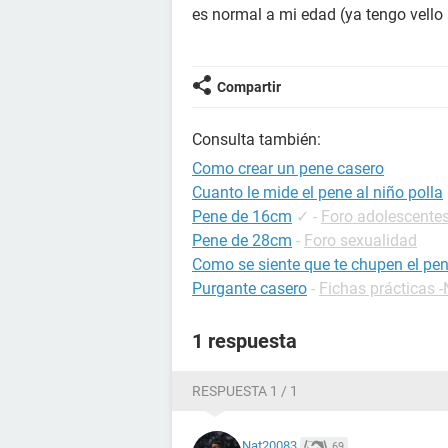
es normal a mi edad (ya tengo vell
Compartir
Consulta también:
Como crear un pene casero
Cuanto le mide el pene al niño polla
Pene de 16cm
✓
-
Foro adolescente
Pene de 28cm
-
Foro sexualidad
Como se siente que te chupen el pe
Purgante casero
-
Fichas prácticas -
1 respuesta
RESPUESTA 1 / 1
Nat20083
69