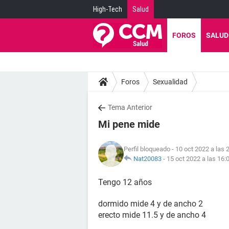
High-Tech
Salud
FOROS
SALUD
Foros
Sexualidad
Tema Anterior
Mi pene mide
Perfil bloqueado
- 10 oct 2022 a las 
Nat20083
-
15 oct 2022 a las 16:
Tengo 12 años
dormido mide 4 y de ancho 2
erecto mide 11.5 y de ancho 4