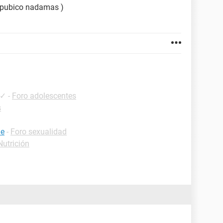
o pubico nadamas )
✓
-
Foro adolescentes
s
ne
-
Foro sexualidad
Nutrición