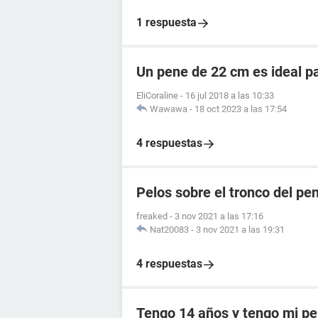
1 respuesta
Un pene de 22 cm es ideal p
EliCoraline
-
16 jul 2018 a las 10:33
Wawawa
-
18 oct 2023 a las 17:54
4 respuestas
Pelos sobre el tronco del pe
freaked
-
3 nov 2021 a las 17:16
Nat20083
-
3 nov 2021 a las 19:31
4 respuestas
Tengo 14 años y tengo mi p