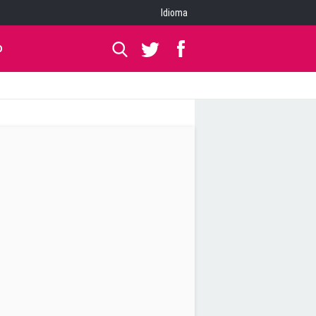
Idioma
O