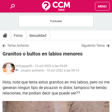
MENU
INICIO
FOROS
Foros
Sexualidad
SALUD
Tema Anterior
Siguiente Tema
Granitos o bultos en labios menores
FAMILIA
Vickyyyyy00
- 10 oct 2022 a las 09:09
NUTRICIÓN
usuario anónimo -
10 oct 2022 a las 09:14
Hola, note que tenia estos granitos en mis labios, pero no me
BIENESTAR
generan ningun tipo de picazon ni dolor, tampoco he tenido
relaciones, me podian decir que puede ser??
SEXUALIDAD
GLOSARIO