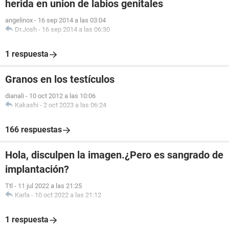
herida en union de labios genitales
angelinox
-
16 sep 2014 a las 03:04
Dr.Josh
-
16 sep 2014 a las 06:30
1 respuesta
Granos en los testículos
dianali
-
10 oct 2012 a las 10:06
Kakashi
-
2 oct 2023 a las 06:24
166 respuestas
Hola, disculpen la imagen.¿Pero es sangrado de
implantación?
Ttl
-
11 jul 2022 a las 21:25
Karla
-
10 oct 2022 a las 21:12
1 respuesta