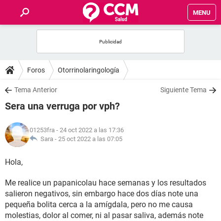
MENU
INICIO
FOROS
Foros
Otorrinolaringología
SALUD
Tema Anterior
Siguiente Tema
Sera una verruga por vph?
FAMILIA
01253fra
- 24 oct 2022 a las 17:36
NUTRICIÓN
Sara -
25 oct 2022 a las 07:05
Hola,
BIENESTAR
Me realice un papanicolau hace semanas y los resultados
SEXUALIDAD
salieron negativos, sin embargo hace dos días note una
pequeña bolita cerca a la amígdala, pero no me causa
GLOSARIO
molestias, dolor al comer, ni al pasar saliva, además note