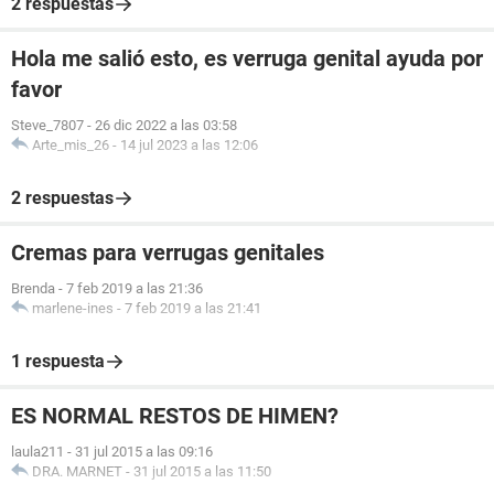
2 respuestas
Hola me salió esto, es verruga genital ayuda por
favor
Steve_7807
-
26 dic 2022 a las 03:58
Arte_mis_26
-
14 jul 2023 a las 12:06
2 respuestas
Cremas para verrugas genitales
Brenda
-
7 feb 2019 a las 21:36
marlene-ines
-
7 feb 2019 a las 21:41
1 respuesta
ES NORMAL RESTOS DE HIMEN?
laula211
-
31 jul 2015 a las 09:16
DRA. MARNET
-
31 jul 2015 a las 11:50