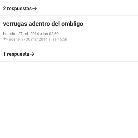
2 respuestas
verrugas adentro del ombligo
brenda
-
27 feb 2014 a las 02:50
noehein
-
30 mar 2014 a las 16:58
1 respuesta