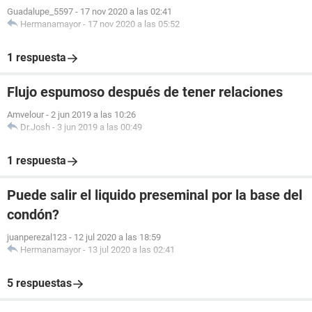
Guadalupe_5597
-
17 nov 2020 a las 02:41
Hermanamayor
-
17 nov 2020 a las 05:52
1 respuesta
Flujo espumoso después de tener relaciones
Amvelour
-
2 jun 2019 a las 10:26
Dr.Josh
-
3 jun 2019 a las 00:49
1 respuesta
Puede salir el liquido preseminal por la base del
condón?
juanperezal123
-
12 jul 2020 a las 18:59
Hermanamayor
-
13 jul 2020 a las 02:41
5 respuestas