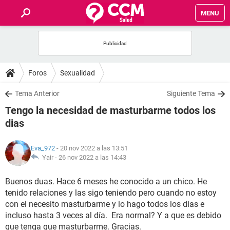
MENU
INICIO
FOROS
Foros
Sexualidad
SALUD
Tema Anterior
Siguiente Tema
Tengo la necesidad de masturbarme todos los
FAMILIA
dias
NUTRICIÓN
Eva_972
- 20 nov 2022 a las 13:51
Yair -
26 nov 2022 a las 14:43
BIENESTAR
Buenos duas. Hace 6 meses he conocido a un chico. He
tenido relaciones y las sigo teniendo pero cuando no estoy
SEXUALIDAD
con el necesito masturbarme y lo hago todos los días e
incluso hasta 3 veces al día. Era normal? Y a que es debido
GLOSARIO
que tenga que masturbarme. Gracias.