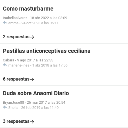
Como masturbarme
Isabellaalvarez
-
18 abr 2022 a las 03:09
emma
-
24 oct 2023 a las 06:11
2 respuestas
Pastillas anticonceptivas ceciliana
Cabara
-
9 ago 2017 a las 22:55
marlene-ines
-
1 abr 2018 a las 17:56
6 respuestas
Duda sobre Anaomi Diario
BryanJose88
-
26 mar 2017 a las 20:54
Sheila
-
26 feb 2019 a las 11:40
3 respuestas