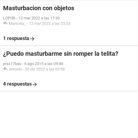
Masturbacion con objetos
LOPIBI
-
12 mar 2022 a las 17:30
Maricela_
-
12 mar 2022 a las 23:23
1 respuesta
¿Puedo masturbarme sin romper la telita?
jess17bau
-
6 ago 2015 a las 09:46
antonio
-
30 dic 2022 a las 05:58
4 respuestas