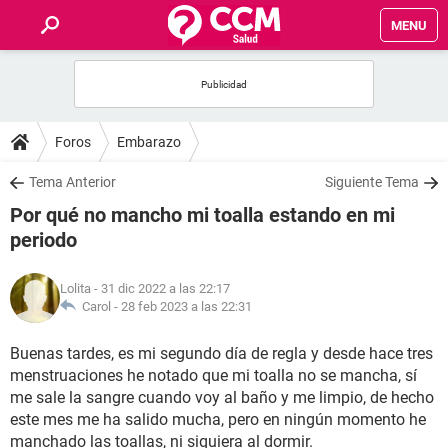
MENU
INICIO
FOROS
Foros
Embarazo
SALUD
Tema Anterior
Siguiente Tema
Por qué no mancho mi toalla estando en mi
FAMILIA
periodo
NUTRICIÓN
Lolita
- 31 dic 2022 a las 22:17
Carol -
28 feb 2023 a las 22:31
BIENESTAR
Buenas tardes, es mi segundo día de regla y desde hace tres
menstruaciones he notado que mi toalla no se mancha, sí
SEXUALIDAD
me sale la sangre cuando voy al baño y me limpio, de hecho
este mes me ha salido mucha, pero en ningún momento he
GLOSARIO
manchado las toallas, ni siquiera al dormir.