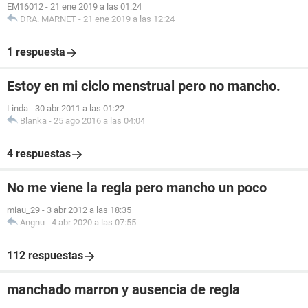
EM16012
-
21 ene 2019 a las 01:24
DRA. MARNET
-
21 ene 2019 a las 12:24
1 respuesta
Estoy en mi ciclo menstrual pero no mancho.
Linda
-
30 abr 2011 a las 01:22
Blanka
-
25 ago 2016 a las 04:04
4 respuestas
No me viene la regla pero mancho un poco
miau_29
-
3 abr 2012 a las 18:35
Angnu
-
4 abr 2020 a las 07:55
112 respuestas
manchado marron y ausencia de regla