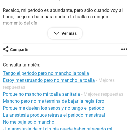
Recalco, mi periodo es abundante, pero sólo cuando voy al
baño, luego no baja para nada a la toalla en ningún
momento del día.
Ver más
Acaso se queda dentro del útero o algo así? O a dónde se va
toda esa sangre? Los anteriores dos periodos eran con poca
sangre, pero igual, sólo bajaban en el baño, nunca en las
Compartir
toallas higiénicas...
Consulta también:
Tengo el periodo pero no mancho la toalla
Estoy menstruando pero no mancho la toalla
- Mejores
respuestas
Porque no mancho mi toalla sanitaria
- Mejores respuestas
Mancho pero no me termina de bajar la regla foro
Porque me duelen los senos y no tengo el período
La anestesia produce retrasa el periodo menstrual
No me baja solo mancho
¿La anestesia de mi cirugía puede haber retrasado mi