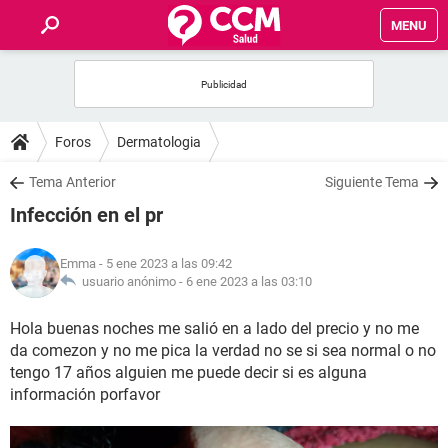
MENU
INICIO
FOROS
Foros
Dermatologia
SALUD
Tema Anterior
Siguiente Tema
Infección en el pr
FAMILIA
Emma
- 5 ene 2023 a las 09:42
NUTRICIÓN
usuario anónimo -
6 ene 2023 a las 03:10
Hola buenas noches me salió en a lado del precio y no me
BIENESTAR
da comezon y no me pica la verdad no se si sea normal o no
tengo 17 años alguien me puede decir si es alguna
SEXUALIDAD
información porfavor
GLOSARIO