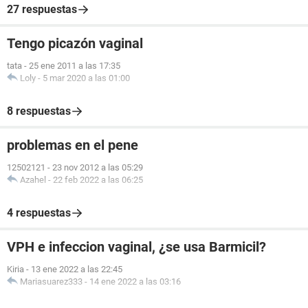
27 respuestas
Tengo picazón vaginal
tata
-
25 ene 2011 a las 17:35
Loly
-
5 mar 2020 a las 01:00
8 respuestas
problemas en el pene
12502121
-
23 nov 2012 a las 05:29
Azahel
-
22 feb 2022 a las 06:25
4 respuestas
VPH e infeccion vaginal, ¿se usa Barmicil?
Kiria
-
13 ene 2022 a las 22:45
Mariasuarez333
-
14 ene 2022 a las 03:16