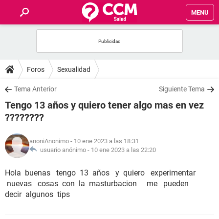
MENU
INICIO
FOROS
Foros
Sexualidad
SALUD
Tema Anterior
Siguiente Tema
Tengo 13 años y quiero tener algo mas en vez
FAMILIA
????????
NUTRICIÓN
anoniAnonimo
- 10 ene 2023 a las 18:31
usuario anónimo -
10 ene 2023 a las 22:20
BIENESTAR
Hola buenas tengo 13 años y quiero experimentar
nuevas cosas con la masturbacion me pueden
SEXUALIDAD
decir algunos tips
GLOSARIO