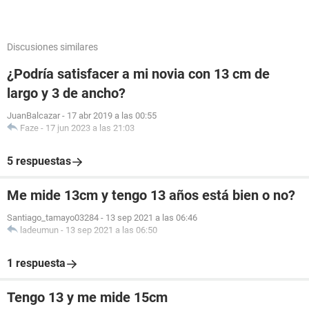
Discusiones similares
¿Podría satisfacer a mi novia con 13 cm de
largo y 3 de ancho?
JuanBalcazar
-
17 abr 2019 a las 00:55
Faze
-
17 jun 2023 a las 21:03
5 respuestas
Me mide 13cm y tengo 13 años está bien o no?
Santiago_tamayo03284
-
13 sep 2021 a las 06:46
ladeumun
-
13 sep 2021 a las 06:50
1 respuesta
Tengo 13 y me mide 15cm