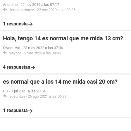
Anonimo
-
22 nov 2019 a las 07:17
Hermanamayor
-
22 nov 2019 a las 08:36
1 respuesta
Hola, tengo 14 es normal que me mida 13 cm?
SweetLwq
-
23 may 2022 a las 07:06
Maynor
-
6 mar 2023 a las 04:46
4 respuestas
es normal que a los 14 me mida casi 20 cm?
DG
-
1 jul 2021 a las 23:54
ladeumun
-
26 ago 2021 a las 06:33
1 respuesta