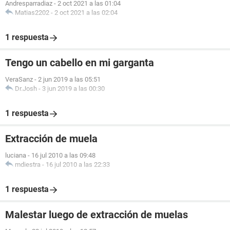
Andresparradiaz
-
2 oct 2021 a las 01:04
Matias2202
-
2 oct 2021 a las 02:04
1 respuesta
Tengo un cabello en mi garganta
VeraSanz
-
2 jun 2019 a las 05:51
Dr.Josh
-
3 jun 2019 a las 00:30
1 respuesta
Extracción de muela
luciana
-
16 jul 2010 a las 09:48
mdiestra
-
16 jul 2010 a las 22:33
1 respuesta
Malestar luego de extracción de muelas