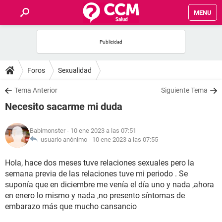
MENU
INICIO
FOROS
Foros
Sexualidad
SALUD
Tema Anterior
Siguiente Tema
Necesito sacarme mi duda
FAMILIA
Babimonster
- 10 ene 2023 a las 07:51
NUTRICIÓN
usuario anónimo -
10 ene 2023 a las 07:55
Hola, hace dos meses tuve relaciones sexuales pero la
BIENESTAR
semana previa de las relaciones tuve mi periodo . Se
suponía que en diciembre me venía el día uno y nada ,ahora
SEXUALIDAD
en enero lo mismo y nada ,no presento síntomas de
embarazo más que mucho cansancio
GLOSARIO