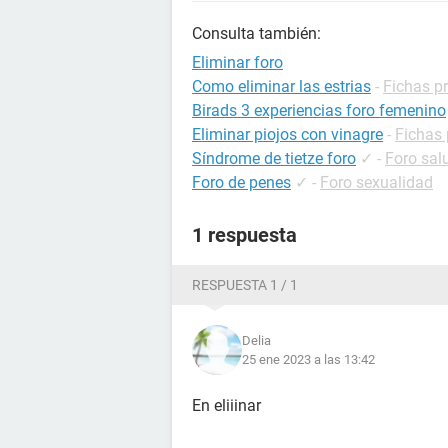
Consulta también:
Eliminar foro
Como eliminar las estrias
-
Fichas pr
Birads 3 experiencias foro femenino
Eliminar piojos con vinagre
-
Fichas 
Síndrome de tietze foro
✓
-
Foro sal
Foro de penes
✓
-
Foro sexualidad
1 respuesta
RESPUESTA 1 / 1
Delia
25 ene 2023 a las 13:42
En eliiinar