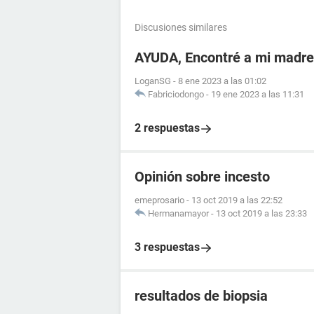
Discusiones similares
AYUDA, Encontré a mi madr
LoganSG
-
8 ene 2023 a las 01:02
Fabriciodongo
-
19 ene 2023 a las 11:31
2 respuestas
Opinión sobre incesto
emeprosario
-
13 oct 2019 a las 22:52
Hermanamayor
-
13 oct 2019 a las 23:33
3 respuestas
resultados de biopsia