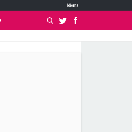
Idioma
O