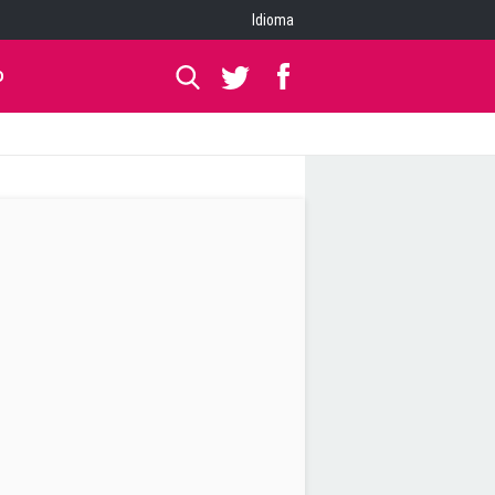
Idioma
O