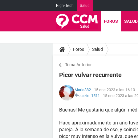
High-Tech
Salud
FOROS
SALUD
Foros
Salud
Tema Anterior
Picor vulvar recurrente
Maria382
- 15 ene 2023 a las 16:10
uzzie_1511
-
15 ene 2023 a las 2
Buenas! Me gustaría que algún médi
Hace aproximadamente un año tuve r
pareja. A la semana de eso, y coinc
picor muy intenso en la vulva, que