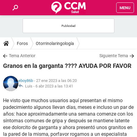
MENU
INICIO
FOROS
Foros
Otorrinolaringología
SALUD
Tema Anterior
Siguiente Tema
Granos en la garganta ???? AYUDA POR FAVOR
FAMILIA
eboy86b
- 27 ene 2023 a las 06:20
NUTRICIÓN
Luis -
6 abr 2023 a las 13:41
He visto que muchos usuarios aquí presentan el mismo
BIENESTAR
padecimiento algunos llevan días, meses e incluso un par de
años: hace aproximadamente una semana comenze con los
SEXUALIDAD
síntomas comunes de gripa y después se mantiene latente
ese dolorcito de garganta y ahora presentó unos granitos en
GLOSARIO
la pared de la misma, porfavor rogamos a un especialista