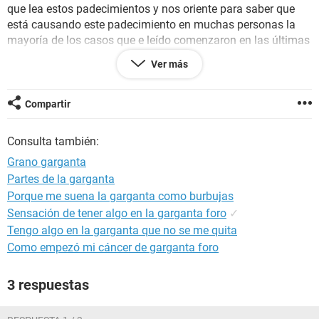
que lea estos padecimientos y nos oriente para saber que
está causando este padecimiento en muchas personas la
mayoría de los casos que e leído comenzaron en las últimas
semanas del 2022 e inicios del 2023, sinceramente
Ver más
sospecho que sea alguna variante de COVID ya que
recordemos que la pandemia aún no termina.
Compartir
Consulta también:
Grano garganta
Partes de la garganta
Porque me suena la garganta como burbujas
Sensación de tener algo en la garganta foro
✓
Tengo algo en la garganta que no se me quita
Como empezó mi cáncer de garganta foro
3 respuestas