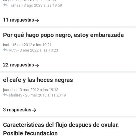
Tomas
-
3 ago 2023 a las 19:59
11 respuestas
Por qué hago popo negro, estoy embarazada
isai
-
16 oct 2012 a las 19:21
Ruth
-
3 ene 2022 a las 13:23
22 respuestas
el cafe y las heces negras
juandos
-
3 mar 2012 a las 19:13
shalirey
-
26 mar 2018 a las 20:19
3 respuestas
Caracteristicas del flujo despues de ovular.
Posible fecundacion