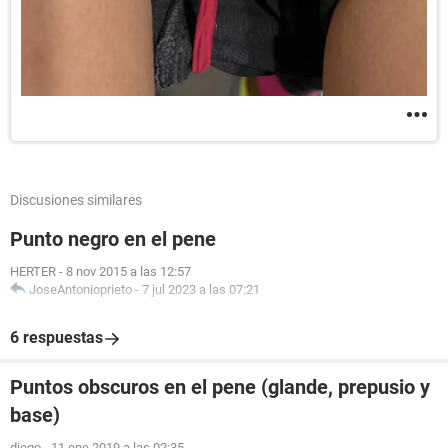
Discusiones similares
Punto negro en el pene
HERTER
-
8 nov 2015 a las 12:57
JoseAntonioprieto
-
7 jul 2023 a las 07:21
6 respuestas
Puntos obscuros en el pene (glande, prepusio y
base)
diego
-
11 ene 2019 a las 02:35