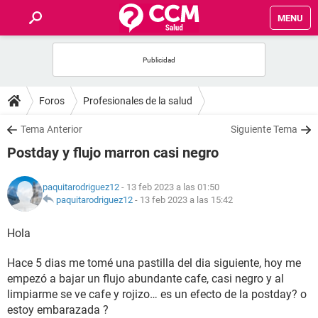
MENU
INICIO
FOROS
Foros
Profesionales de la salud
SALUD
Tema Anterior
Siguiente Tema
Postday y flujo marron casi negro
FAMILIA
paquitarodriguez12
- 13 feb 2023 a las 01:50
NUTRICIÓN
paquitarodriguez12
-
13 feb 2023 a las 15:42
Hola
BIENESTAR
Hace 5 dias me tomé una pastilla del dia siguiente, hoy me
SEXUALIDAD
empezó a bajar un flujo abundante cafe, casi negro y al
limpiarme se ve cafe y rojizo… es un efecto de la postday? o
GLOSARIO
estoy embarazada ?