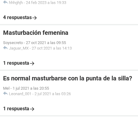
hhhghjh
-
24 feb 2023 a las 19:33
4 respuestas
Masturbación femenina
Soysecreto
-
27 oct 2021 a las 09:55
Jaguar_MX
-
27 oct 2021 a las 14:13
1 respuesta
Es normal masturbarse con la punta de la silla?
Mel
-
1 jul 2021 a las 20:55
Leonard_001
-
2 jul 2021 a las 03:26
1 respuesta