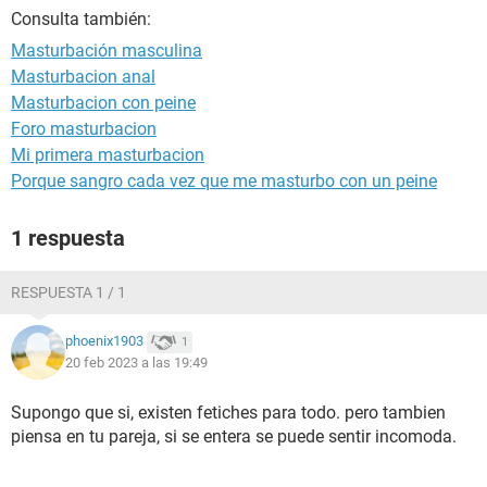
Consulta también:
Masturbación masculina
Masturbacion anal
Masturbacion con peine
Foro masturbacion
Mi primera masturbacion
Porque sangro cada vez que me masturbo con un peine
1 respuesta
RESPUESTA 1 / 1
phoenix1903
1
20 feb 2023 a las 19:49
Supongo que si, existen fetiches para todo. pero tambien
piensa en tu pareja, si se entera se puede sentir incomoda.