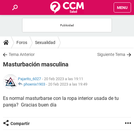
MENU
INICIO
FOROS
Foros
Sexualidad
SALUD
Tema Anterior
Siguiente Tema
Masturbación masculina
FAMILIA
Pajarito_6027
- 20 feb 2023 a las 19:11
NUTRICIÓN
phoenix1903
-
20 feb 2023 a las 19:49
Es normal masturbarse con la ropa interior usada de tu
BIENESTAR
pareja? Gracias buen día
SEXUALIDAD
Compartir
GLOSARIO