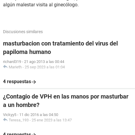
algún malestar visita al ginecólogo.
Discusiones similares
masturbacion con tratamiento del virus del
papiloma humano
richard319
-
21 ago 2013 a las 00:44
Marieth
-
25 sep 2023 a las 01:04
4 respuestas
¿Contagio de VPH en las manos por masturbar
a un hombre?
Vickyy5
-
11 dic 2016 a las 04:50
Teresa_193
-
25 ene 2023 a las 13:47
4 respuestas