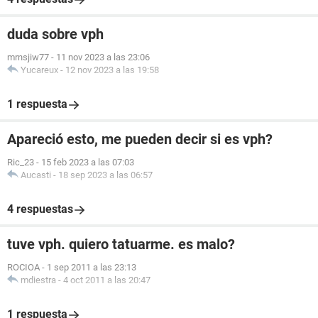
duda sobre vph
mrnsjiw77
-
11 nov 2023 a las 23:06
Yucareux
-
12 nov 2023 a las 19:58
1 respuesta
Apareció esto, me pueden decir si es vph?
Ric_23
-
15 feb 2023 a las 07:03
Aucasti
-
18 sep 2023 a las 06:57
4 respuestas
tuve vph. quiero tatuarme. es malo?
ROCIOA
-
1 sep 2011 a las 23:13
mdiestra
-
4 oct 2011 a las 20:47
1 respuesta