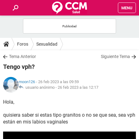
MENU
INICIO
FOROS
Foros
Sexualidad
SALUD
Tema Anterior
Siguiente Tema
Tengo vph?
FAMILIA
moon126
- 26 feb 2023 a las 09:59
NUTRICIÓN
usuario anónimo -
26 feb 2023 a las 12:17
Hola,
BIENESTAR
quisiera saber si estas tipo granitos o no se que sea, sea vph
SEXUALIDAD
están en mis labios vaginales
GLOSARIO