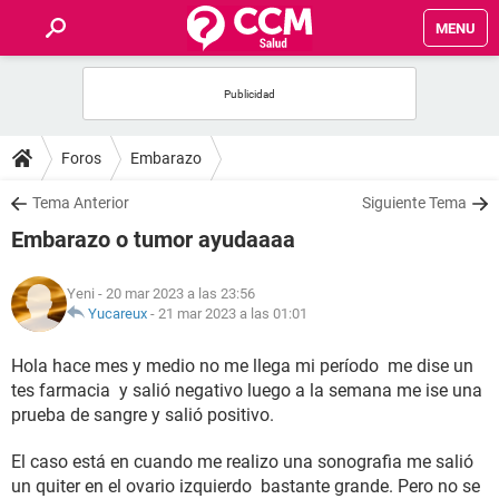
MENU
INICIO
FOROS
Foros
Embarazo
SALUD
Tema Anterior
Siguiente Tema
Embarazo o tumor ayudaaaa
FAMILIA
Yeni
- 20 mar 2023 a las 23:56
NUTRICIÓN
Yucareux
-
21 mar 2023 a las 01:01
Hola hace mes y medio no me llega mi período me dise un
BIENESTAR
tes farmacia y salió negativo luego a la semana me ise una
prueba de sangre y salió positivo.
SEXUALIDAD
El caso está en cuando me realizo una sonografia me salió
GLOSARIO
un quiter en el ovario izquierdo bastante grande. Pero no se