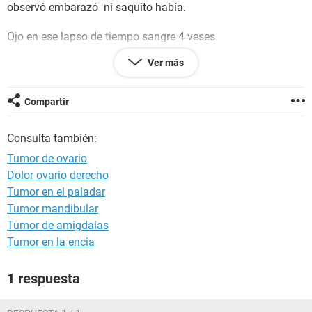
observó embarazó ni saquito había.
Ojo en ese lapso de tiempo sangre 4 veses.
Ver más
No sé que pensar o que me pasa por que la prueba salió
positivo y la sonografia dice que no que solo se observa
endometrio engrosada.
Compartir
Ayudaaa
Consulta también:
Tumor de ovario
Dolor ovario derecho
Tumor en el paladar
Tumor mandibular
Tumor de amigdalas
Tumor en la encia
1 respuesta