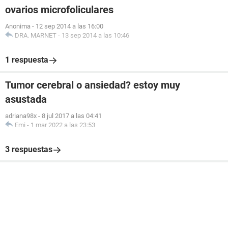
ovarios microfoliculares
Anonima
-
12 sep 2014 a las 16:00
DRA. MARNET
-
13 sep 2014 a las 10:46
1 respuesta
Tumor cerebral o ansiedad? estoy muy
asustada
adriana98x
-
8 jul 2017 a las 04:41
Emi
-
1 mar 2022 a las 23:53
3 respuestas