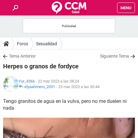
MENU
INICIO
FOROS
Foros
Sexualidad
SALUD
Tema Anterior
Siguiente Tema
Herpes o granos de fordyce
FAMILIA
Yur_4566
- 22 mar 2023 a las 08:24
NUTRICIÓN
elyaahmero_2051
-
23 mar 2023 a las 00:44
Tengo granitos de agua en la vulva, pero no me duelen ni
BIENESTAR
nada
SEXUALIDAD
GLOSARIO