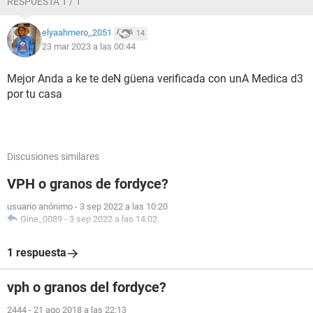
RESPUESTA 1 / 1
elyaahmero_2051
14
23 mar 2023 a las 00:44
Mejor Anda a ke te deN güena verificada con unA Medica d3
por tu casa
Discusiones similares
VPH o granos de fordyce?
usuario anónimo
-
3 sep 2022 a las 10:20
Gine_0089
-
3 sep 2022 a las 14:02
1 respuesta
vph o granos del fordyce?
2444
-
21 ago 2018 a las 22:13