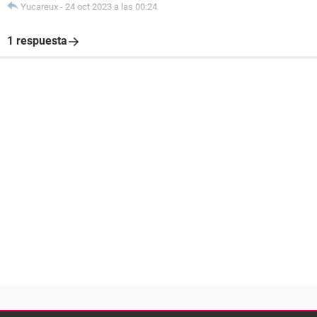
Yucareux
-
24 oct 2023 a las 00:24
1 respuesta