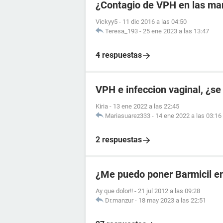
¿Contagio de VPH en las ma
Vickyy5
-
11 dic 2016 a las 04:50
Teresa_193
-
25 ene 2023 a las 13:47
4 respuestas
VPH e infeccion vaginal, ¿se
Kiria
-
13 ene 2022 a las 22:45
Mariasuarez333
-
14 ene 2022 a las 03:16
2 respuestas
¿Me puedo poner Barmicil en
Ay que dolor!!
-
21 jul 2012 a las 09:28
Dr.manzur
-
18 may 2023 a las 22:51