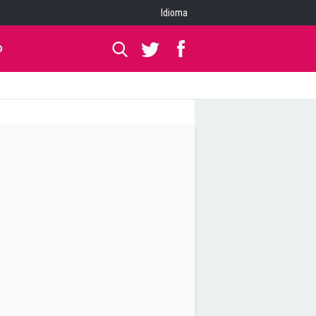
Idioma
O