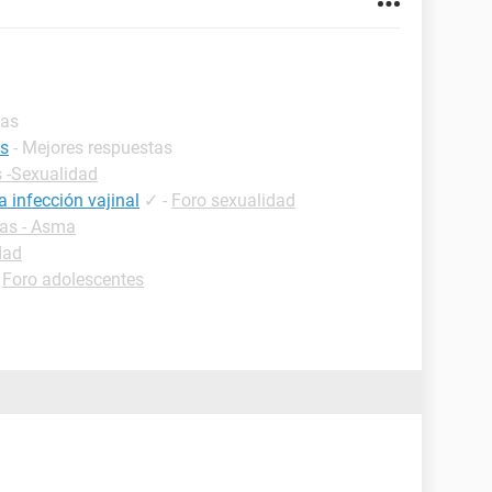
tas
es
- Mejores respuestas
s -Sexualidad
 infección vajinal
✓
-
Foro sexualidad
cas - Asma
dad
-
Foro adolescentes