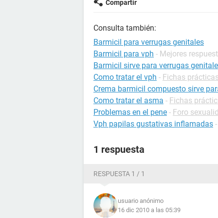
Compartir
Consulta también:
Barmicil para verrugas genitales
Barmicil para vph
- Mejores respues
Barmicil sirve para verrugas genital
Como tratar el vph
-
Fichas práctica
Crema barmicil compuesto sirve para
Como tratar el asma
-
Fichas prácti
Problemas en el pene
-
Foro sexuali
Vph papilas gustativas inflamadas
1 respuesta
RESPUESTA 1 / 1
usuario anónimo
16 dic 2010 a las 05:39