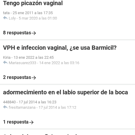
Tengo picazón vaginal
tata
-
25 ene 2011 a las 17:35
Loly
-
5 mar 2020 a las 01:00
8 respuestas
VPH e infeccion vaginal, ¿se usa Barmicil?
Kiria
-
13 ene 2022 a las 22:45
Mariasuarez333
-
14 ene 2022 a las 03:16
2 respuestas
adormecimiento en el labio superior de la boca
448840
-
17 jul 2014 a las 16:23
fresitamanzana
-
17 jul 2014 a las 17:12
1 respuesta