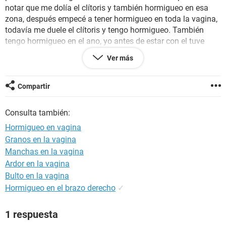
notar que me dolía el clítoris y también hormigueo en esa
zona, después empecé a tener hormigueo en toda la vagina,
todavía me duele el clítoris y tengo hormigueo. También
tengo hormigueo en el ano, yo antes de estar con el tuve
hemorroides y todavía tengo. También antes de estar con el
Ver más
me salía flujo blanco con un poco de olor, todavía tengo ese
flujo blanco o sea está igual el flujo. También me salió un
puntito blanco en la entrada de la vagina y manchas
Compartir
delgadas y media escamosas en los labios menores pero no
me duelen ni los toque mucho tampoco como para saberlo.
Consulta también:
Me pueden decir que puedo tener?Es que recién me van a
Hormigueo en vagina
poder hacer los análisis dentro de un mes.
Granos en la vagina
Manchas en la vagina
Ardor en la vagina
Bulto en la vagina
Hormigueo en el brazo derecho
✓
1 respuesta