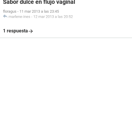
Sabor dulce en flujo vaginal
floragus
-
11 mar 2013 a las 23:45
marlene-ines
-
12 mar 2013 a las 20:52
1 respuesta