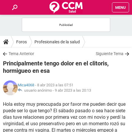
MENU
INICIO
FOROS
Foros
Profesionales de la salud
SALUD
Tema Anterior
Siguiente Tema
Principalmente tengo dolor en el clitoris,
FAMILIA
hormigueo en esa
NUTRICIÓN
Mica4068
- 8 abr 2023 a las 07:51
usuario anónimo -
9 abr 2023 a las 20:13
BIENESTAR
Hola estoy muy preocupada por favor me pueden decir que
puede ser lo que tengo? El sábado pasado o sea hace siete
SEXUALIDAD
días tuve relaciones por primera vez con mi novio y perdí la
virginidad, el uso preservativo pero en un momento rozó su
GLOSARIO
pene contra mi vagina. El martes o miércoles empecé a