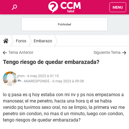
MENU
INICIO
FORUMS
Foros
Embarazo
SALUD
Tema Anterior
Siguiente Tema
Tengo riesgo de quedar embarazada?
FAMILIA
jmm
- 6 may 2023 à 01:15
NUTRICIÓN
ANARESPONDE -
6 may 2023 à 09:38
lo q pasa es q hoy estaba con mi nv y ps nos empezamos a
BIENESTAR
manosear, el me penetro, hacia una hora q el se habia
venido pq tuvimos sexo oral, no se limpio, la primera vez me
SEXUALIDAD
penetro sin condon, no mas d un minuto, luego con condon,
tengo riesgos de quedar embarazada?
GLOSARIO