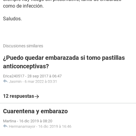
como de infección.
Saludos.
Discusiones similares
¿Puedo quedar embarazada si tomo pastillas
anticonceptivas?
Erica240517
-
28 sep 2017 à 06:47
Jasmin
-
6 mar 2022 à 03:31
12 respuestas
Cuarentena y embarazo
Martina
-
16 dic 2019 à 08:20
Hermanamayor
-
16 dic 2019 à 16:46