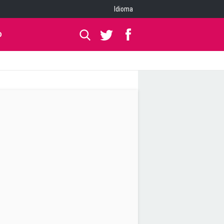
Idioma
O