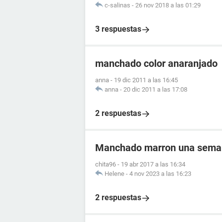
c-salinas
-
26 nov 2018 a las 01:29
3 respuestas
manchado color anaranjado
anna
-
19 dic 2011 a las 16:45
anna
-
20 dic 2011 a las 17:08
2 respuestas
Manchado marron una semana
chita96
-
19 abr 2017 a las 16:34
Helene
-
4 nov 2023 a las 16:23
2 respuestas