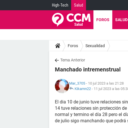
High-Tech
Salud
FOROS
SALUD
Foros
Sexualidad
Tema Anterior
Manchado intremenstrual
Mar_3705
- 10 jul 2023 a las 21:28
Kikamn22
-
11 jul 2023 a las 05:3
El dia 10 de junio tuve relaciones si
14 tuve relaciones sin protección de
normal y termino el día 28 pero el 
de julio sigo manchando que podrá 