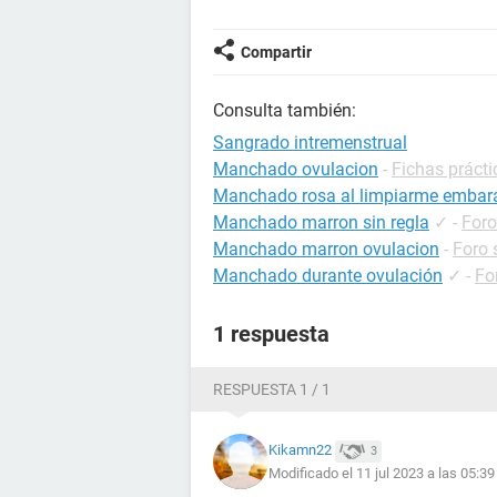
Compartir
Consulta también:
Sangrado intremenstrual
Manchado ovulacion
-
Fichas práct
Manchado rosa al limpiarme embar
Manchado marron sin regla
✓
-
For
Manchado marron ovulacion
-
Foro 
Manchado durante ovulación
✓
-
Fo
1 respuesta
RESPUESTA 1 / 1
Kikamn22
3
Modificado el 11 jul 2023 a las 05:39