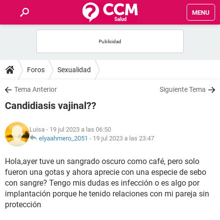
MENU
INICIO
FOROS
Foros
Sexualidad
SALUD
Tema Anterior
Siguiente Tema
Candidiasis vajinal??
FAMILIA
Luisa
- 19 jul 2023 a las 06:50
NUTRICIÓN
elyaahmero_2051
-
19 jul 2023 a las 23:47
Hola,ayer tuve un sangrado oscuro como café, pero solo
BIENESTAR
fueron una gotas y ahora aprecie con una especie de sebo
con sangre? Tengo mis dudas es infección o es algo por
SEXUALIDAD
implantación porque he tenido relaciones con mi pareja sin
protección
GLOSARIO