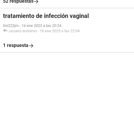
52 respuestas
tratamiento de infección vaginal
tini222jm
-
16 ene 2023 a las 20:24
usuario anónimo
-
16 ene 2023 a las 22:04
1 respuesta