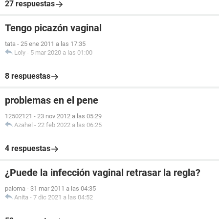
27 respuestas
Tengo picazón vaginal
tata
-
25 ene 2011 a las 17:35
Loly
-
5 mar 2020 a las 01:00
8 respuestas
problemas en el pene
12502121
-
23 nov 2012 a las 05:29
Azahel
-
22 feb 2022 a las 06:25
4 respuestas
¿Puede la infección vaginal retrasar la regla?
paloma
-
31 mar 2011 a las 04:35
Anita
-
7 dic 2021 a las 04:52