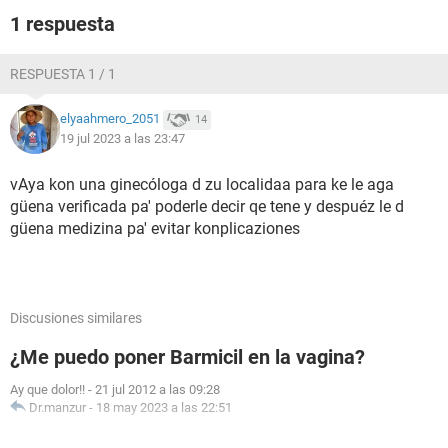
1 respuesta
RESPUESTA 1 / 1
elyaahmero_2051
14
19 jul 2023 a las 23:47
vAya kon una ginecóloga d zu localidaa para ke le aga
güena verificada pa' poderle decir qe tene y despuéz le d
güena medizina pa' evitar konplicaziones
Discusiones similares
¿Me puedo poner Barmicil en la vagina?
Ay que dolor!!
-
21 jul 2012 a las 09:28
Dr.manzur
-
18 may 2023 a las 22:51