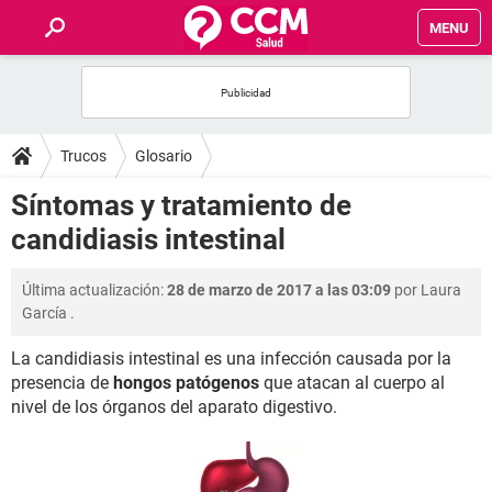
MENU
INICIO
FOROS
Trucos
Glosario
SALUD
Síntomas y tratamiento de
candidiasis intestinal
FAMILIA
Última actualización:
28 de marzo de 2017 a las 03:09
por
Laura
NUTRICIÓN
García
.
La candidiasis intestinal es una infección causada por la
BIENESTAR
presencia de
hongos patógenos
que atacan al cuerpo al
nivel de los órganos del aparato digestivo.
SEXUALIDAD
GLOSARIO